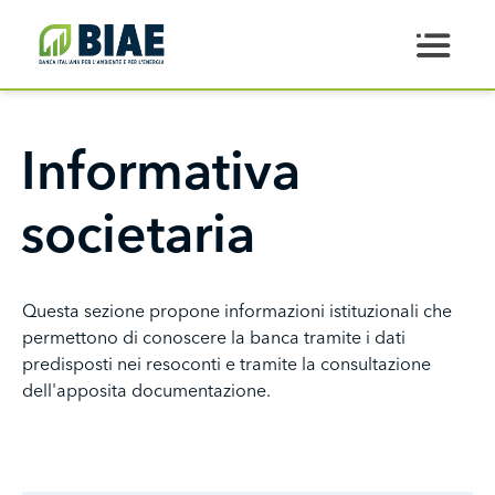
Welcome
Salta al contenuto principale
to
All
in
One
Accessibility
Informativa
screen
reader.
societaria
To
start
the
All
Questa sezione propone informazioni istituzionali che
in
permettono di conoscere la banca tramite i dati
One
predisposti nei resoconti e tramite la consultazione
Accessibility
dell'apposita documentazione.
screen
reader,
press
"Ctrl