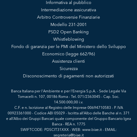
Informativa al pubblico
Intermediazione assicurativa
Arbitro Controversie Finanziarie
Modello 231-2001
PSD2 Open Banking
Whistleblowing
Fondo di garanzia per le PMI del Ministero dello Sviluppo
Economico (legge 662/96)
Assistenza clienti
Sicurezza
Disconoscimento di pagamenti non autorizzati
Banca Italiana per l'Ambiente e per l'Energia S.p.A. - Sede Legale Via
Tomacelli n. 107, 00186 Roma - Tel. 071/2363045 - Cap. Soc.
14.500.000,00 i.v.
C.F. e n. Iscrizione al Registro delle Imprese 00694710583 - P. IVA
00923361000 - Codice ABI 05029 - Iscritta all’Albo delle Banche al n. 371
e all’Albo dei Gruppi Bancari quale componente del Gruppo Bancario Igea
Banca - REA n. 1775
SWIFTCODE: PDSCIT31XXX - WEB: www.biae.it - EMAIL:
segreteria@biae.it