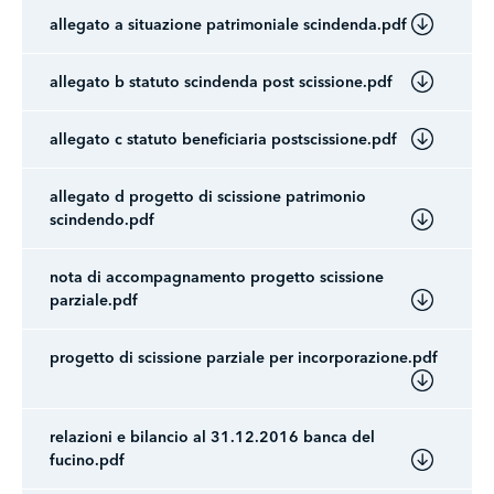
Allegati liberi
+
allegato a situazione patrimoniale scindenda.pdf
/".
This
allegato b statuto scindenda post scissione.pdf
shortcut
activates
allegato c statuto beneficiaria postscissione.pdf
the
screen
allegato d progetto di scissione patrimonio
reader
scindendo.pdf
to
help
nota di accompagnamento progetto scissione
you
parziale.pdf
navigate
and
progetto di scissione parziale per incorporazione.pdf
interact
with
the
relazioni e bilancio al 31.12.2016 banca del
content.
fucino.pdf