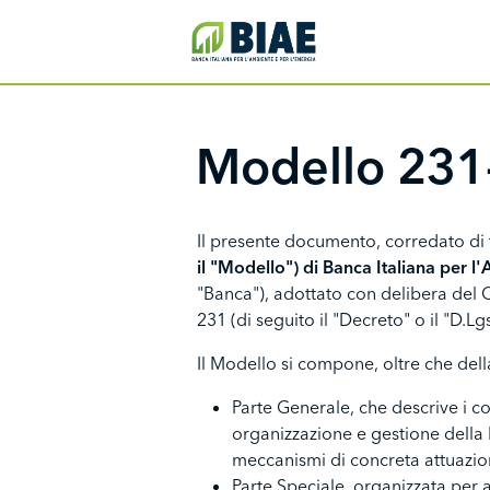
Salta al contenuto principale
IDB Menu
Modello 231
Il presente documento, corredato di tut
il "Modello") di Banca Italiana per l
"Banca"), adottato con delibera del 
231 (di seguito il "Decreto" o il "D.Lg
Il Modello si compone, oltre che dell
Parte Generale, che descrive i co
organizzazione e gestione della Ba
meccanismi di concreta attuazio
Parte Speciale, organizzata per a