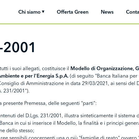
Chi siamo
Offerta Green
News
Conta
-2001
ti i suoi allegati, costituisce il
Modello di Organizzazione, Ge
'Ambiente e per l'Energia S.p.A.
(di seguito "Banca Italiana per 
Consiglio di Amministrazione in data 29/03/2021, ai sensi del 
s. 231/2001").
a presente Premessa, delle seguenti "parti":
ntenuti del D.Lgs. 231/2001, illustra sinteticamente il sistema 
nca in cui si inserisce il Modello, la finalità e i principi gen
ne dello stesso;
ree sensibili concernenti una o più "famiglie di reato" ovvero "