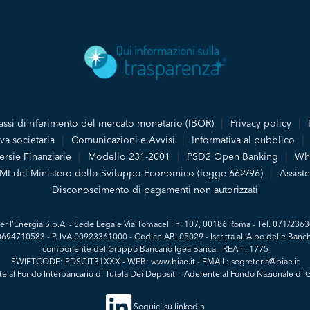
assi di riferimento del mercato monetario (IBOR)
Privacy policy
va societaria
Comunicazioni e Avvisi
Informativa al pubblico
rsie Finanziarie
Modello 231-2001
PSD2 Open Banking
Whi
PMI del Ministero dello Sviluppo Economico (legge 662/96)
Assiste
Disconoscimento di pagamenti non autorizzati
er l'Energia S.p.A. - Sede Legale Via Tomacelli n. 107, 00186 Roma - Tel. 071/2363
 00694710583 - P. IVA 00923361000 - Codice ABI 05029 - Iscritta all’Albo delle Banch
componente del Gruppo Bancario Igea Banca - REA n. 1775
SWIFTCODE: PDSCIT31XXX - WEB: www.biae.it - EMAIL: segreteria@biae.it
e al Fondo Interbancario di Tutela Dei Depositi - Aderente al Fondo Nazionale di G
Seguici su linkedin